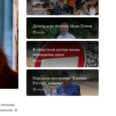
смены
сегодня
Делать, а не бояться. Иван Попов
вчера
В областном центре вновь
перекрытия дорог
вчера
Народная программа "Единой
России" работает
вчера
 теплыми,
потеплее. В