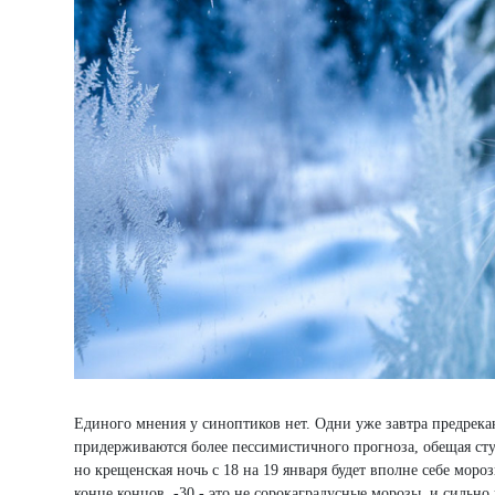
Единого мнения у синоптиков нет. Одни уже завтра предрекаю
придерживаются более пессимистичного прогноза, обещая сту
но крещенская ночь с 18 на 19 января будет вполне себе моро
конце концов, -30 - это не сорокаградусные морозы, и сильно