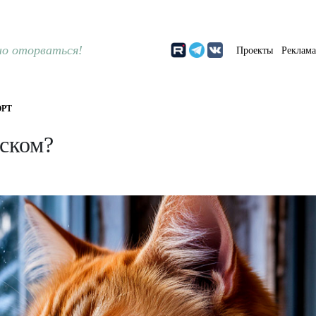
о оторваться!
Проекты
Реклам
РТ
ском?