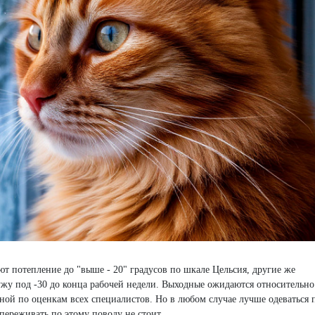
т потепление до "выше - 20" градусов по шкале Цельсия, другие же
жу под -30 до конца рабочей недели. Выходные ожидаются относительно
зной по оценкам всех специалистов. Но в любом случае лучше одеваться 
 переживать по этому поводу не стоит.