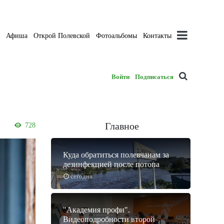
а
Афиша
Открой Полевской
Фотоальбомы
Контакты
Войти
Подписаться
Главное
728
Куда обратиться полевчанам за
дезинфекцией после потопа
сегодня
"Академия профи".
Видеоподробности второй