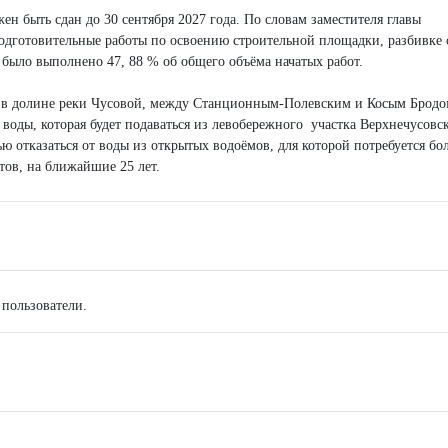
жен быть сдан до 30 сентября 2027 года. По словам заместителя главы
одготовительные работы по освоению строительной площадки, разбивке 
я было выполнено 47, 88 % об общего объёма начатых работ.
н в долине реки Чусовой, между Станционным-Полевским и Косым Бродо
 воды, которая будет подаваться из левобережного участка Верхнечусовс
 отказаться от воды из открытых водоёмов, для которой потребуется бо
ртов, на ближайшие 25 лет.
 пользователи.