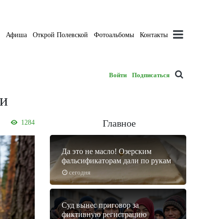
а
Афиша
Открой Полевской
Фотоальбомы
Контакты
Войти
Подписаться
ии
Главное
1284
Да это не масло! Озерским
фальсификаторам дали по рукам
сегодня
Суд вынес приговор за
фиктивную регистрацию