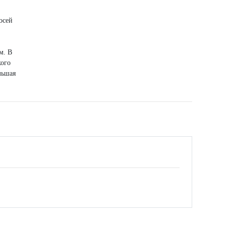
осей
м. В
кого
льшая