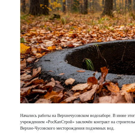
Начались работы на Верхнечусовском водозаборе. В июне это
учреждением «РосКапСтрой» заключён контракт на строитель
Верхне-Чусовского месторождения подземных вод.