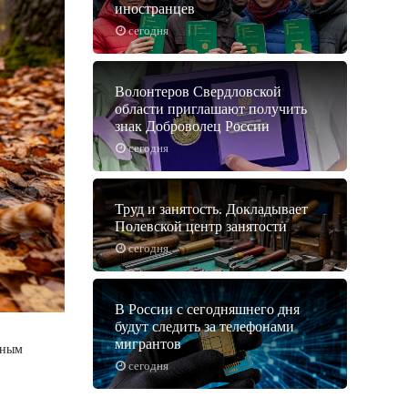
иностранцев
сегодня
Волонтеров Свердловской
области приглашают получить
знак Доброволец России
сегодня
Труд и занятость. Докладывает
Полевской центр занятости
сегодня
В России с сегодняшнего дня
будут следить за телефонами
мигрантов
мным
сегодня