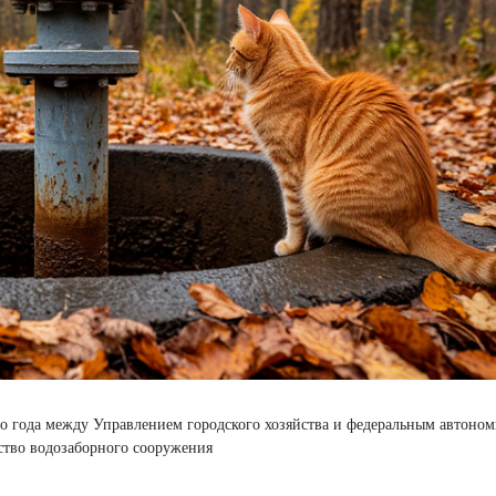
го года между Управлением городского хозяйства и федеральным автоно
ство водозаборного сооружения