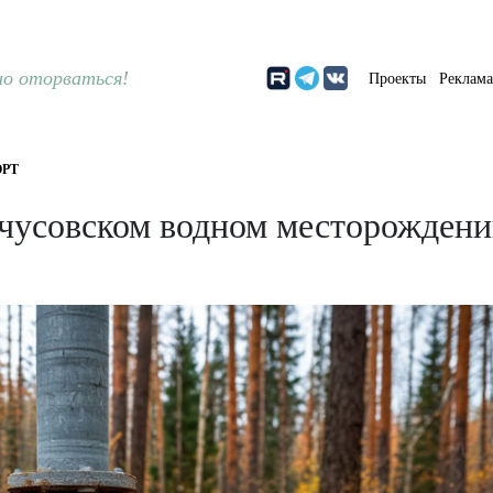
о оторваться!
Проекты
Реклам
РТ
ечусовском водном месторожден