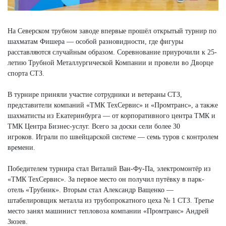
На Северском трубном заводе впервые прошёл открытый турнир по
шахматам Фишера — особой разновидности, где фигуры
расставляются случайным образом. Соревнование приурочили к 25-
летию Трубной Металлургической Компании и провели во Дворце
спорта СТЗ.
В турнире приняли участие сотрудники и ветераны СТЗ,
представители компаний «ТМК ТехСервис» и «Промтранс», а также
шахматисты из Екатеринбурга — от корпоративного центра ТМК и
ТМК Центра Бизнес-услуг. Всего за доски сели более 30
игроков. Играли по швейцарской системе — семь туров с контролем
времени.
Победителем турнира стал Виталий Ван-Фу-Па, электромонтёр из
«ТМК ТехСервис». За первое место он получил путёвку в парк-
отель «Трубник». Вторым стал Александр Ващенко —
штабелировщик металла из трубопрокатного цеха № 1 СТЗ. Третье
место занял машинист тепловоза компании «Промтранс» Андрей
Зюзев.