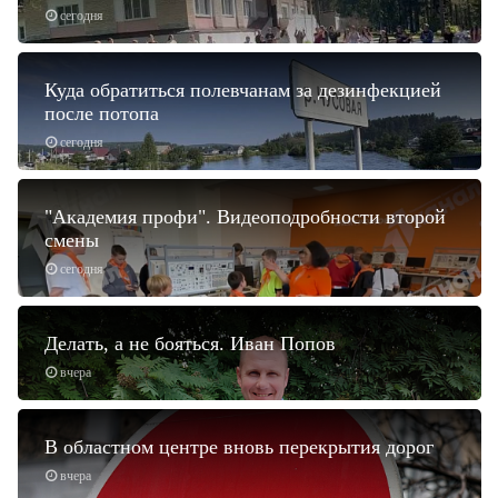
сегодня
Куда обратиться полевчанам за дезинфекцией
после потопа
сегодня
"Академия профи". Видеоподробности второй
смены
сегодня
Делать, а не бояться. Иван Попов
вчера
В областном центре вновь перекрытия дорог
вчера