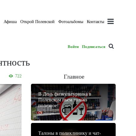
а
Афиша
Открой Полевской
Фотоальбомы
Контакты
Войти
Подписаться
нтность
Главное
722
В День физкультурника в
Полевском пьем только
полезное!
завтра
Талоны в поликлинику и чат-