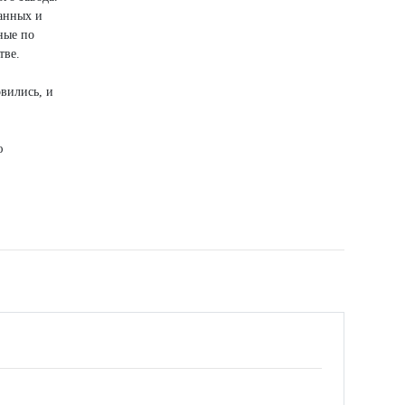
анных и
ные по
тве.
вились, и
ю