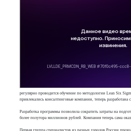
регулярно проводится обучение по методологии Lean Six Sigm
привлекались консалтинговые компании, теперь разработана 
Разработка программы позволила сократить затраты на подго
более полутора миллионов рублей. Компания теперь сама ок
Первая группа специалистов из разных городов России проход