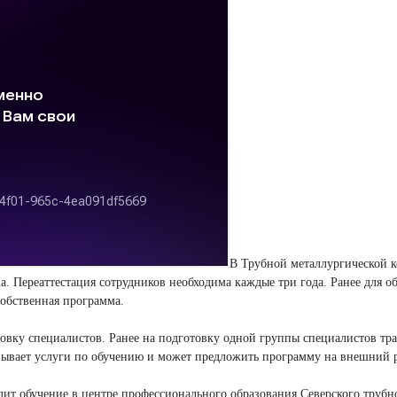
В Трубной металлургической 
a. Переаттестация сотрудников необходима каждые три года. Ранее для о
собственная программа.
товку специалистов. Ранее на подготовку одной группы специалистов тр
азывает услуги по обучению и может предложить программу на внешний 
ит обучение в центре профессионального образования Северского трубно