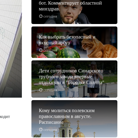
бот. Комментирует областной
минздрав
сегодня
Как выбрать безопасный и
вкусный арбуз
сегодня
Дети сотрудников Синарского
трубного завода впервые
отдохнули в "Городке Солнца"
сегодня
Кому молиться полевским
православным в августе.
ходит
Расписание
сегодня