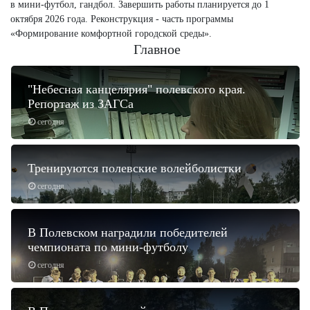
в мини-футбол, гандбол. Завершить работы планируется до 1
октября 2026 года. Реконструкция - часть программы
«Формирование комфортной городской среды».
Главное
"Небесная канцелярия" полевского края.
Репортаж из ЗАГСа
сегодня
Тренируются полевские волейболистки
сегодня
В Полевском наградили победителей
чемпионата по мини-футболу
сегодня