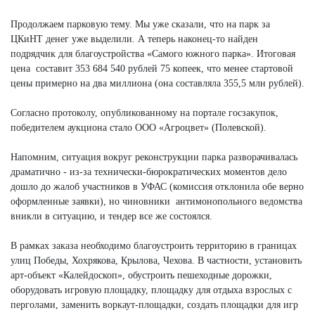
Продолжаем парковую тему. Мы уже сказали, что на парк за
ЦКиНТ денег уже выделили. А теперь наконец-то найден
подрядчик для благоустройства «Самого южного парка». Итоговая
цена составит 353 684 540 рублей 75 копеек, что менее стартовой
цены примерно на два миллиона (она составляла 355,5 млн рублей).
Согласно протоколу, опубликованному на портале госзакупок,
победителем аукциона стало ООО «Агроцвет» (Полевской).
Напомним, ситуация вокруг реконструкции парка разворачивалась
драматично - из-за технически-бюрократических моментов дело
дошло до жалоб участников в УФАС (комиссия отклонила обе верно
оформленные заявки), но чиновники антимонопольного ведомства
вникли в ситуацию, и тендер все же состоялся.
В рамках заказа необходимо благоустроить территорию в границах
улиц Победы, Хохрякова, Крылова, Чехова. В частности, установить
арт-объект «Калейдоскоп», обустроить пешеходные дорожки,
оборудовать игровую площадку, площадку для отдыха взрослых с
перголами, заменить воркаут-площадки, создать площадки для игр