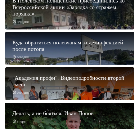
В Полевском полицейские присоединились ко
Всероссийской акции «Зарядка со стражем
порядка».
сегодня
Куда обратиться полевчанам за дезинфекцией
после потопа
сегодня
"Академия профи". Видеоподробности второй
смены
сегодня
Делать, а не бояться. Иван Попов
вчера