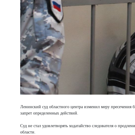
Ленинский суд областного центра изменил меру пресечения
запрет определенных действий.
Суд не стал удовлетворять ходатайство следователя о продле
области.