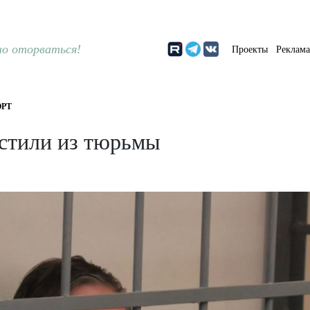
о оторваться!
Проекты
Реклам
РТ
стили из тюрьмы