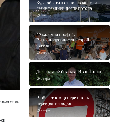
Куда обратиться полевчанам за
дезинфекцией после потопа
сегодня
"Академия профи".
Видеоподробности второй
смены
сегодня
Делать, а не бояться. Иван Попов
вчера
В областном центре вновь
аменили на
перекрытия дорог
вчера
кой