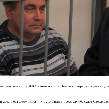
 бывшему министру ЖКХ нашей области Николая Смирнову. Арест ему з
нии ареста бывшему чиновнику, уточнили в пресс-службе судов Свердловс