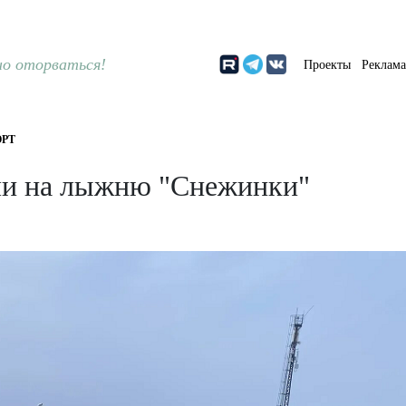
о оторваться!
Проекты
Реклам
РТ
ли на лыжню "Снежинки"