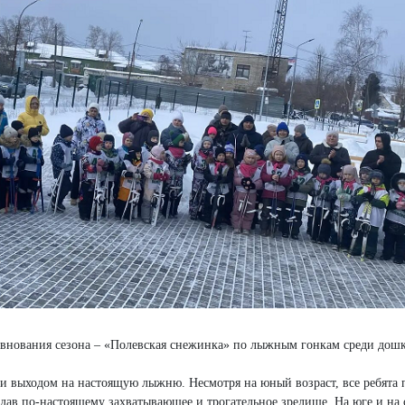
оревнования сезона – «Полевская снежинка» по лыжным гонкам среди дош
 выходом на настоящую лыжню. Несмотря на юный возраст, все ребята 
здав по-настоящему захватывающее и трогательное зрелище. На юге и на 