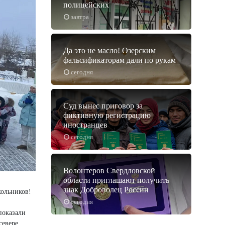
полицейских
завтра
Да это не масло! Озерским
фальсификаторам дали по рукам
сегодня
Суд вынес приговор за
фиктивную регистрацию
иностранцев
сегодня
Волонтеров Свердловской
области приглашают получить
знак Доброволец России
кольников!
сегодня
показали
севере