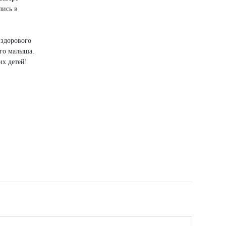
лись в
 здорового
ого малыша.
х детей!