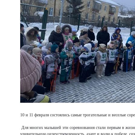
10 и 11 февраля состоялись самые трогательные и веселые с
Для многих малышей эти соревнования стали первым в жизни
удивительную целеустремленность, азарт и волю к победе, со