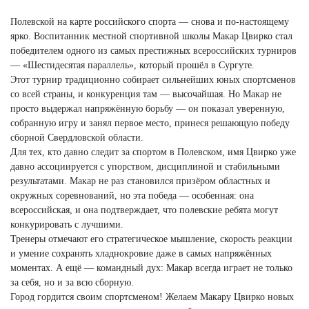
Полевской на карте российского спорта — снова и по-настоящему
ярко. Воспитанник местной спортивной школы Макар Цвирко стал
победителем одного из самых престижных всероссийских турниров
— «Шестидесятая параллель», который прошёл в Сургуте.
Этот турнир традиционно собирает сильнейших юных спортсменов
со всей страны, и конкуренция там — высочайшая. Но Макар не
просто выдержал напряжённую борьбу — он показал уверенную,
собранную игру и занял первое место, принеся решающую победу
сборной Свердловской области.
Для тех, кто давно следит за спортом в Полевском, имя Цвирко уже
давно ассоциируется с упорством, дисциплиной и стабильными
результатами. Макар не раз становился призёром областных и
окружных соревнований, но эта победа — особенная: она
всероссийская, и она подтверждает, что полевские ребята могут
конкурировать с лучшими.
Тренеры отмечают его стратегическое мышление, скорость реакции
и умение сохранять хладнокровие даже в самых напряжённых
моментах. А ещё — командный дух: Макар всегда играет не только
за себя, но и за всю сборную.
Город гордится своим спортсменом! Желаем Макару Цвирко новых