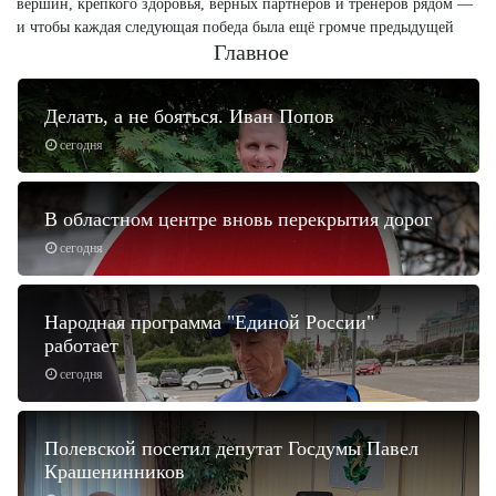
вершин, крепкого здоровья, верных партнёров и тренеров рядом —
и чтобы каждая следующая победа была ещё громче предыдущей
Главное
Делать, а не бояться. Иван Попов
сегодня
В областном центре вновь перекрытия дорог
сегодня
Народная программа "Единой России"
работает
сегодня
Полевской посетил депутат Госдумы Павел
Крашенинников