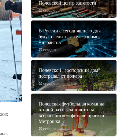
Полевской центр занятости
сегодня
В России с сегодняшнего дня
будут следить за телефонами
мигрантов
сегодня
Полевской "господский дом"
пострадал от пожара
сегодня
Полевская футбольная команда
второй раз взяла золото на
ских
всероссийском финале проекта
Метрошка
сегодня
лон,