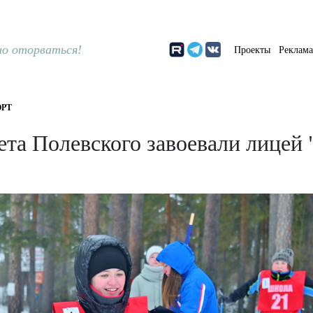
о оторваться!
Проекты
Реклам
РТ
ета Полевского завоевали лицей