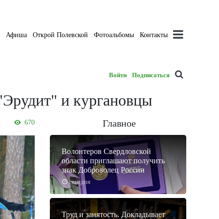
а
Афиша
Открой Полевской
Фотоальбомы
Контакты
Войти
Подписаться
 "Эрудит" и кургановцы
Главное
670
Волонтеров Свердловской
области приглашают получить
знак Доброволец России
сегодня
Труд и занятость. Докладывает