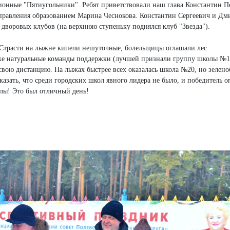
ионные "Пятиугольники". Ребят приветствовали наш глава Константин П
правления образованием Марина Чеснокова. Константин Сергеевич и Дм
 дворовых клубов (на верхнюю ступеньку поднялся клуб "Звезда").
. Страсти на лыжне кипели нешуточные, болельщицы оглашали лес
же натуральные команды поддержки (лучшей признали группу школы №18
 свою дистанцию. На лыжах быстрее всех оказалась школа №20, но зелен
казать, что среди городских школ явного лидера не было, и победитель о
лы! Это был отличный день!