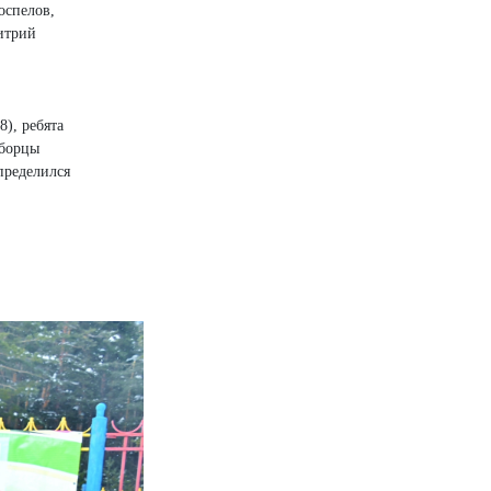
оспелов,
итрий
), ребята
оборцы
пределился