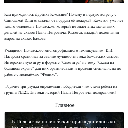
Кем приходилась Дарёнка Коковане? Почему в первую встречу с
Синюшкой Илья отказался от подарка её подарка? Кажется, уже нет
такого человека в Полевском, который не знает этих маленьких
деталей из сказов Павла Петровича. Кажется, каждый полевчанин
вырос на сказах Бажова.
Учащиеся Полевского многопрофильного техникума им. В.И.
Назарова сразились за звание лучшего знатока бажовских сказов.
Интерактивную игру в формате "Своя игра" на тему "Сказы на
большом экране" для них организовали и провели специалисты по
работе с молодёжью "Феникс".
Горячие три раунда определили победителя - им стали ребята из
группы №121. Знатоки историй Павла Петровича, поздравляем!
Главное
В Полевском полицейские присоединились ко
Всероссийской акции «Зарядка со стражем