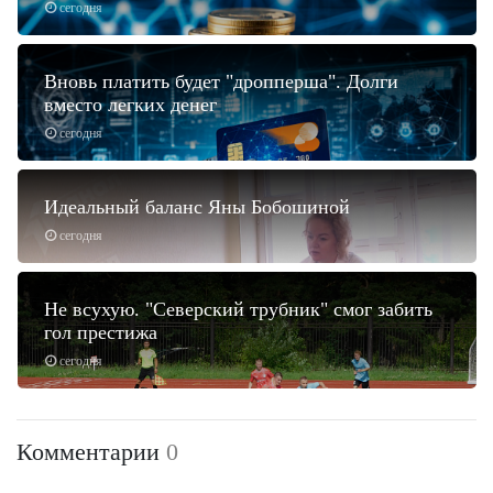
сегодня
Вновь платить будет "дропперша". Долги
вместо легких денег
сегодня
Идеальный баланс Яны Бобошиной
сегодня
Не всухую. "Северский трубник" смог забить
гол престижа
сегодня
Комментарии
0