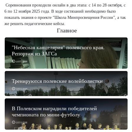
Соревнования проходили онлайн в два этапа: с 14 по 28 октября, с
6 по 12 ноября 2025 года. В ходе состязаний необходимо было
показать знания о проекте “Школа Минпросвещения России”, а так
же решить педагогические кейсы.
Главное
"Небесная канцелярия" полевского края.
Репортаж из ЗАГСа
сегодня
Тренируются полевские волейболистки
сегодня
В Полевском наградили победителей
чемпионата по мини-футболу
сегодня