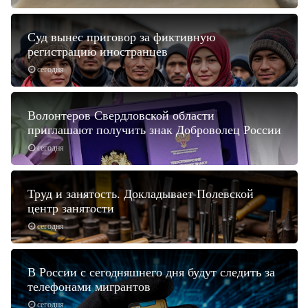
Суд вынес приговор за фиктивную
регистрацию иностранцев
сегодня
Волонтеров Свердловской области
приглашают получить знак Доброволец России
сегодня
Труд и занятость. Докладывает Полевской
центр занятости
сегодня
В России с сегодняшнего дня будут следить за
телефонами мигрантов
сегодня