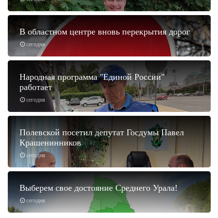
В областном центре вновь перекрытия дорог
сегодня
Народная программа "Единой России"
работает
сегодня
Полевской посетил депутат Госдумы Павел
Крашенинников
сегодня
Выберем свое достояние Среднего Урала!
сегодня