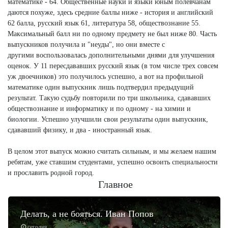
математике - 64. Общественные науки и языки юным полевчанам
даются похуже, здесь средние баллы ниже - история и английский
62 балла, русский язык 61, литература 58, обществознание 55.
Максимальный балл ни по одному предмету не был ниже 80. Часть
выпускников получила и "неуды", но они вместе с
другими воспользовалась дополнительными днями для улучшения
оценок. У 11 пересдававших русский язык (в том числе трех совсем
уж двоечников) это получилось успешно, а вот на профильной
математике один выпускник лишь подтвердил предыдущий
результат. Такую судьбу повторили по три школьника, сдававших
обществознание и информатику и по одному - на химии и
биологии. Успешно улучшили свои результаты один выпускник,
сдававший физику, и два - иностранный язык.
В целом этот выпуск можно считать сильным, и мы желаем нашим
ребятам, уже ставшим студентами, успешно освоить специальности
и прославить родной город.
Главное
Делать, а не бояться. Иван Попов
сегодня