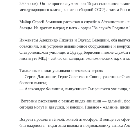
250 часов). Он не просто служил - он 15 раз становился че
международного класса, капитан сборной СССР, а затем Росси
Майор Сергей Землянов рассказал о службе в Афганистане - 
Звезды. Из других наград у него - орден "За службу Родине 
Инженеры Александр Лихачёв и Эдуард Селецкий, оба выпус
объяснили, как устроено авиационное оборудование и воору
Ставропольском училище, а Эдуард Борисович после службы 
институте МВД - сейчас он кандидат экономических наук и м
Также школьники услышали о земляках-героях:
— Сергее Даньщине, Герое Советского Союза, участнике Стал
боевого вылета;
— Александре Филиппи, выпускнике Сызранского училища, за
Ветераны рассказали о разных видах авиации — дальней, фр
сегодня могут и девушки, и юноши. Главное - желание, дисц
Встреча прошла в тёплой, живой атмосфере. В конце все сфо
благодарность - педагогам школы и подполковнику запаса Ал