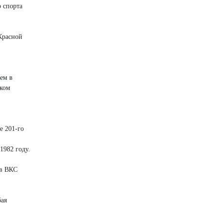
 спорта
Красной
ем в
ском
е 201-го
1982 году.
 в ВКС
бая