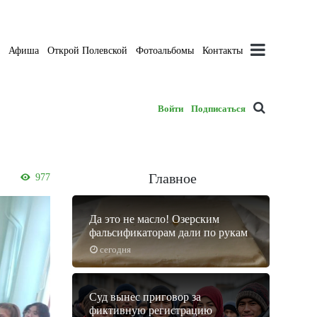
а
Афиша
Открой Полевской
Фотоальбомы
Контакты
Войти
Подписаться
Главное
977
Да это не масло! Озерским
фальсификаторам дали по рукам
сегодня
Суд вынес приговор за
фиктивную регистрацию