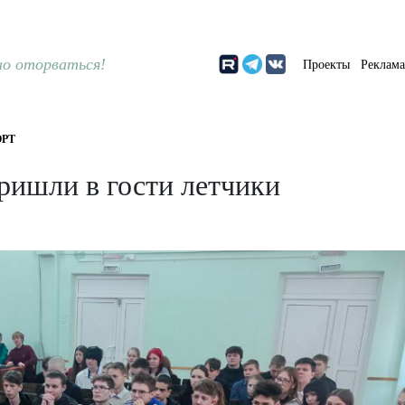
о оторваться!
Проекты
Реклам
РТ
ришли в гости летчики