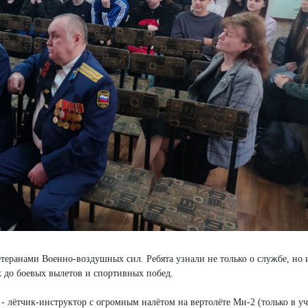
етеранами Военно-воздушных сил. Ребята узнали не только о службе, но 
 до боевых вылетов и спортивных побед.
- лётчик-инструктор с огромным налётом на вертолёте Ми-2 (только в у