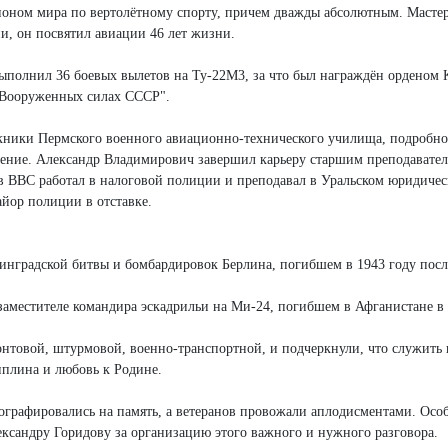
мпионом мира по вертолётному спорту, причем дважды абсолютным. Мастер
и, он посвятил авиации 46 лет жизни.
выполнил 36 боевых вылетов на Ту-22М3, за что был награждён орденом 
в Вооруженных силах СССР".
кники Пермского военного авиационно-технического училища, подробно
жение. Александр Владимирович завершил карьеру старшим преподавател
в ВВС работал в налоговой полиции и преподавал в Уральском юридиче
айор полиции в отставке.
инградской битвы и бомбардировок Берлина, погибшем в 1943 году посл
местителе командира эскадрильи на Ми-24, погибшем в Афганистане в 
онтовой, штурмовой, военно-транспортной, и подчеркнули, что служить
иплина и любовь к Родине.
тографировались на память, а ветеранов провожали аплодисментами. Осо
ександру Горидову за организацию этого важного и нужного разговора.