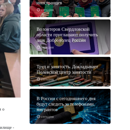
иностранцев
сегодня
Волонтеров Свердловской
области приглашают получить
знак Доброволец России
сегодня
Труд и занятость. Докладывает
Полевской центр занятости
сегодня
В России с сегодняшнего дня
будут следить за телефонами
и о
мигрантов
сегодня
чилище -