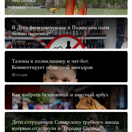
Метрошка
завтра
В День физкультурника в Полевском пьем
только полезное!
завтра
Талоны в поликлинику и чат-бот.
Комментирует областной минздрав
сегодня
Как выбрать безопасный и вкусный арбуз
сегодня
Дети сотрудников Синарского трубного завода
впервые отдохнули в "Городке Солнца"