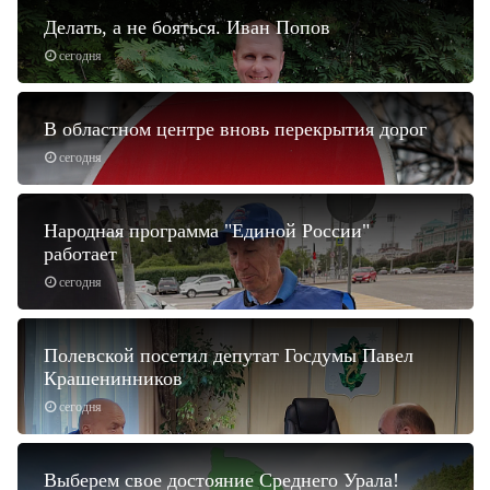
Делать, а не бояться. Иван Попов
сегодня
В областном центре вновь перекрытия дорог
сегодня
Народная программа "Единой России"
работает
сегодня
Полевской посетил депутат Госдумы Павел
Крашенинников
сегодня
Выберем свое достояние Среднего Урала!