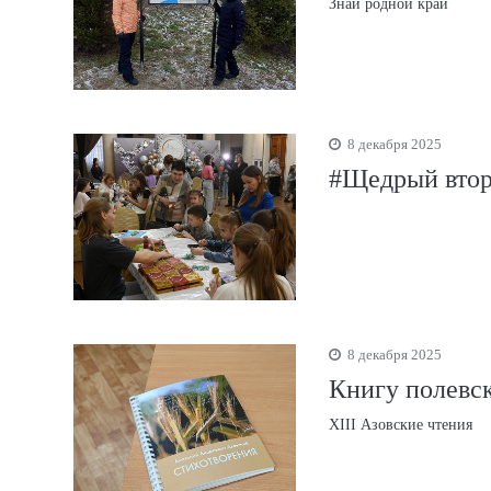
Знай родной край
8 декабря 2025
#Щедрый втор
8 декабря 2025
Книгу полевск
XIII Азовские чтения