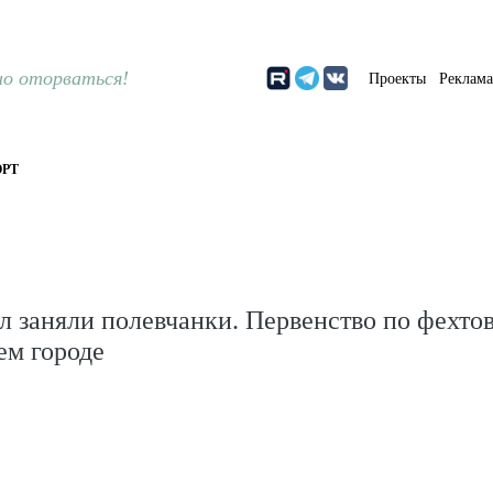
о оторваться!
Проекты
Реклам
РТ
л заняли полевчанки. Первенство по фехт
ем городе