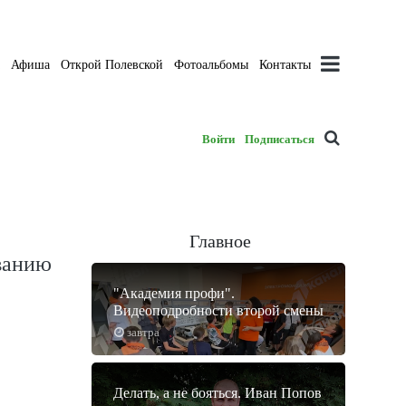
а
Афиша
Открой Полевской
Фотоальбомы
Контакты
Войти
Подписаться
Главное
ованию
"Академия профи".
Видеоподробности второй смены
завтра
Делать, а не бояться. Иван Попов