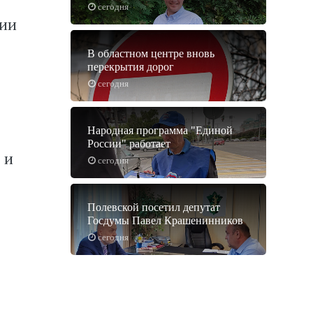
сегодня
сии
В областном центре вновь
перекрытия дорог
сегодня
Народная программа "Единой
России" работает
 и
сегодня
Полевской посетил депутат
Госдумы Павел Крашенинников
сегодня