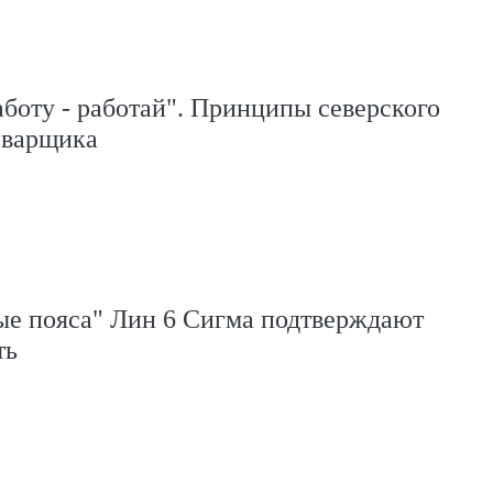
боту - работай". Принципы северского
сварщика
ые пояса" Лин 6 Сигма подтверждают
ть