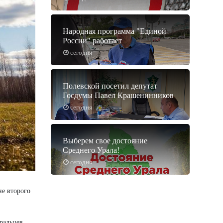
Народная программа "Единой
России" работает
сегодня
Полевской посетил депутат
Госдумы Павел Крашенинников
сегодня
Выберем свое достояние
Среднего Урала!
сегодня
не второго
ральцев.