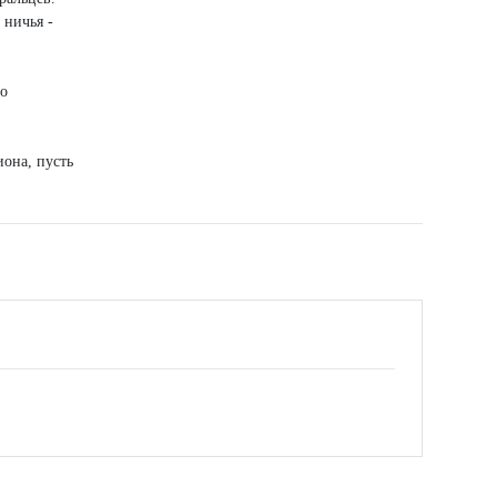
 ничья -
го
иона, пусть