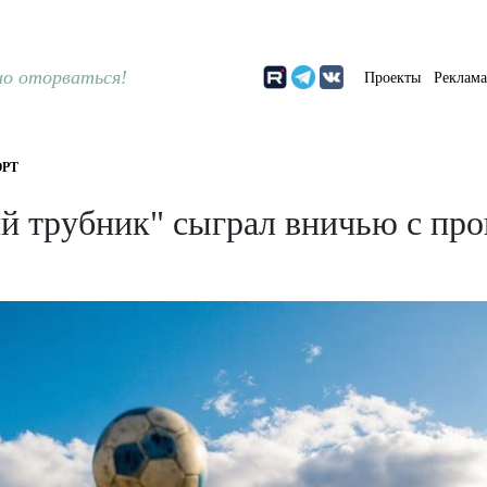
о оторваться!
Проекты
Реклам
РТ
ий трубник" сыграл вничью с п