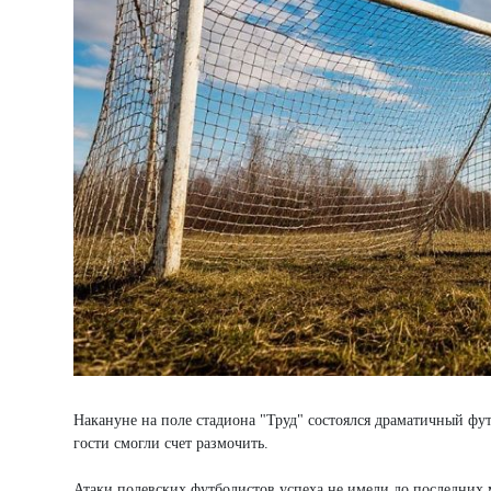
Накануне на поле стадиона "Труд" состоялся драматичный фут
гости смогли счет размочить.
Атаки полевских футболистов успеха не имели до последних м