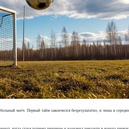
больный матч. Первый тайм закончился безрезультатно, и лишь в середи
инут, когда судья потерял терпение и назначил пенальти в ворота первоу