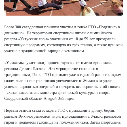
Более 300 свердловчан приняли участие в гонке ГТО «Подтянись к
движению». На территории спортивной школы олимпийского
резерва «Уктусские горы» участники от 18 до 59 лет преодолели
спортивную программу, состоящую из трёх этапов, а также приняли
участие в традиционной зарядке с чемпионом.
«Уважаемые участники, приветствую вас от имени врио главы
региона Дениса Паслера. Это мероприятие становится
традиционным, Гонка ГТО проходит уже в седьмой раз и с каждым
годом количество участников увеличивается. Желаю вам удачи,
успехов, зарядиться энергией и покорить все вершины этой гонки»,
- сказал заместитель министра физической культуры и спорта
Свердловской области Андрей Зяблицев.
Первым этапом стала эстафета ГТО с прыжками в длину, берпи,
рывком 16-килограммовой гири, приседаниями с 8-килограммовой
гирей и подъёмом туловища из положения лёжа. Затем спортсмены