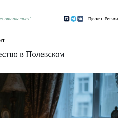
о оторваться!
Проекты
Реклам
РТ
ество в Полевском