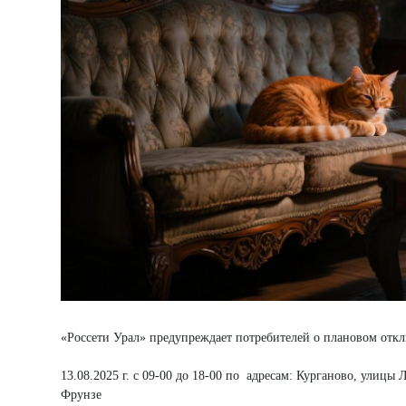
«Россети Урал» предупреждает потребителей о плановом отк
13.08.2025 г. с 09-00 до 18-00 по адресам: Курганово, улицы 
Фрунзе