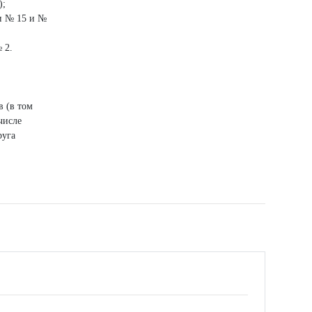
);
и № 15 и №
 2.
в (в том
числе
руга