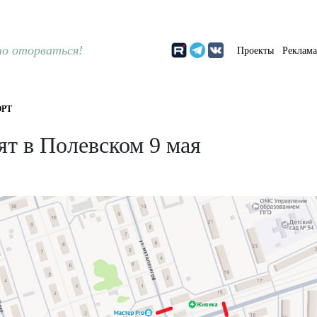
о оторваться!
Проекты
Реклам
РТ
ят в Полевском 9 мая