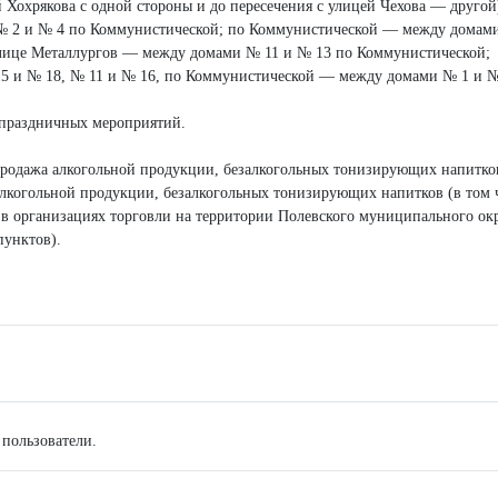
ей Хохрякова с одной стороны и до пересечения с улицей Чехова — другой
и № 2 и № 4 по Коммунистической; по Коммунистической — между домам
лице Металлургов — между домами № 11 и № 13 по Коммунистической;
15 и № 18, № 11 и № 16, по Коммунистической — между домами № 1 и №
 праздничных мероприятий.
я продажа алкогольной продукции, безалкогольных тонизирующих напитко
алкогольной продукции, безалкогольных тонизирующих напитков (в том 
 в организациях торговли на территории Полевского муниципального ок
пунктов).
 пользователи.