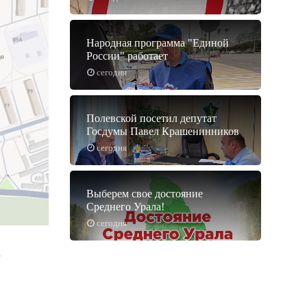
Народная программа "Единой
России" работает
сегодня
Полевской посетил депутат
Госдумы Павел Крашенинников
сегодня
Выберем свое достояние
Среднего Урала!
сегодня
.