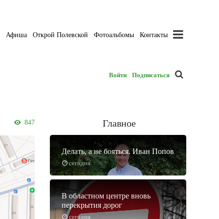
а
Афиша
Открой Полевской
Фотоальбомы
Контакты
Войти
Подписаться
Главное
847
Делать, а не бояться. Иван Попов
сегодня
В областном центре вновь
перекрытия дорог
сегодня