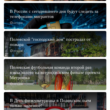
В России с сегодняшнего дня будут следить за
телефонами мигрантов
сегодня
Полевской "господский дом" пострадал от
пожара
сегодня
Полевская футбольная команда второй раз
взяла золото на всероссийском финале проекта
Метрошка
сегодня
В День физкультурника в Полевском пьем
только полезное!