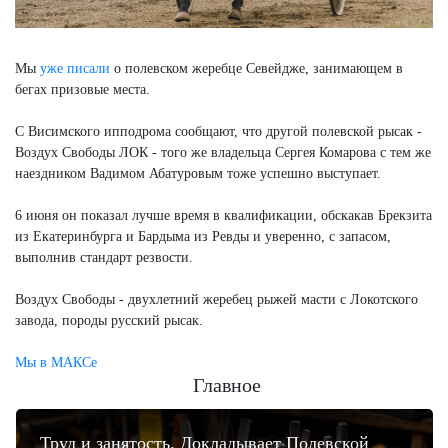
Мы
уже писали
о полевском жеребце Севейдже, занимающем в
бегах призовые места.
С Висимского ипподрома сообщают, что другой полевской рысак -
Воздух Свободы ЛОК - того же владельца Сергея Комарова с тем же
наездником Вадимом Абатуровым тоже успешно выступает.
6 июня он показал лучше время в квалификации, обскакав Брекзита
из Екатеринбурга и Бардыма из Ревды и уверенно, с запасом,
выполнив стандарт резвости.
Воздух Свободы - двухлетний жеребец рыжей масти с Локотского
завода, породы русский рысак.
Мы в МАКСе
Главное
Труд и занятость. Докладывает Полевской