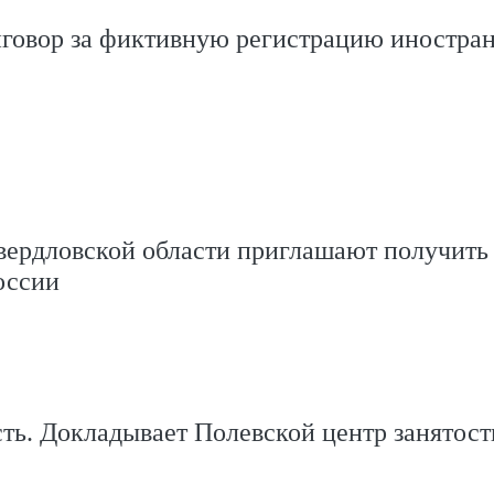
иговор за фиктивную регистрацию иностра
вердловской области приглашают получить 
оссии
сть. Докладывает Полевской центр занятост