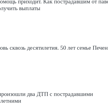
помощь приходит. Как пострадавшим от пав
олучить выплаты
вь сквозь десятилетия. 50 лет семье Пече
произошли два ДТП с пострадавшими
олетними