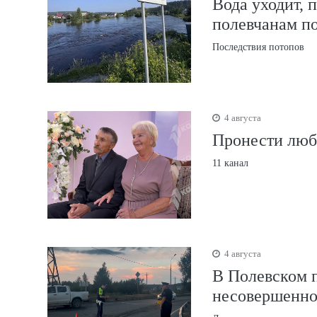
Вода уходит, 
полевчанам п
Последствия потопов
4 августа
Пронести любо
11 канал
4 августа
В Полевском 
несовершенн