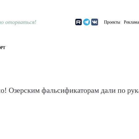
о оторваться!
Проекты
Реклам
РТ
ло! Озерским фальсификаторам дали по ру