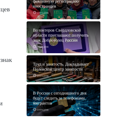
фиктивную регистрацию
иностранцев
нцев
сегодня
Волонтеров Свердловской
области приглашают получить
знак Доброволец России
сегодня
знак
Труд и занятость. Докладывает
Полевской центр занятости
сегодня
В России с сегодняшнего дня
будут следить за телефонами
и
мигрантов
сегодня