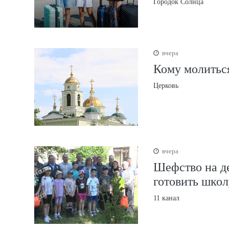
Городок Солнца
вчера
Кому молиться
Церковь
вчера
Шефство на д
готовить школ
11 канал