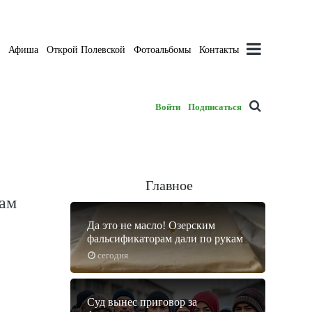
а
Афиша
Открой Полевской
Фотоальбомы
Контакты
Войти
Подписаться
Главное
кам
Да это не масло! Озерским
фальсификаторам дали по рукам
сегодня
Суд вынес приговор за