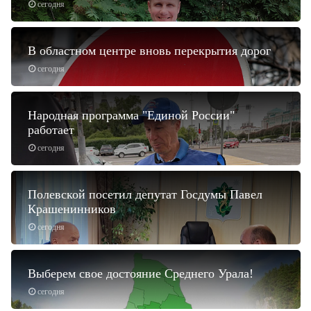
сегодня
В областном центре вновь перекрытия дорог
сегодня
Народная программа "Единой России"
работает
сегодня
Полевской посетил депутат Госдумы Павел
Крашенинников
сегодня
Выберем свое достояние Среднего Урала!
сегодня