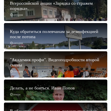
Всероссийской акции «Зарядка со стражем
порядка».
сегодня
Куда обратиться полевчанам за дезинфекцией
после потопа
сегодня
"Академия профи". Видеоподробности второй
смены
сегодня
Делать, а не бояться. Иван Попов
вчера
В областном центре вновь перекрытия дорог