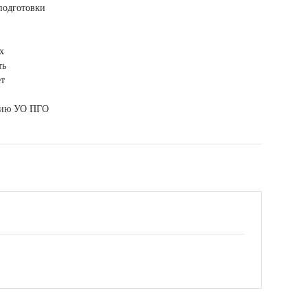
подготовки
х
ть
ет
нию УО ПГО