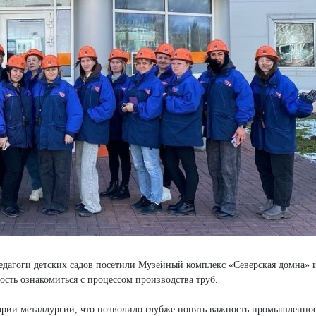
едагоги детских садов посетили Музейный комплекс «Северская домна» 
сть ознакомиться с процессом производства труб.
ории металлургии, что позволило глубже понять важность промышленно