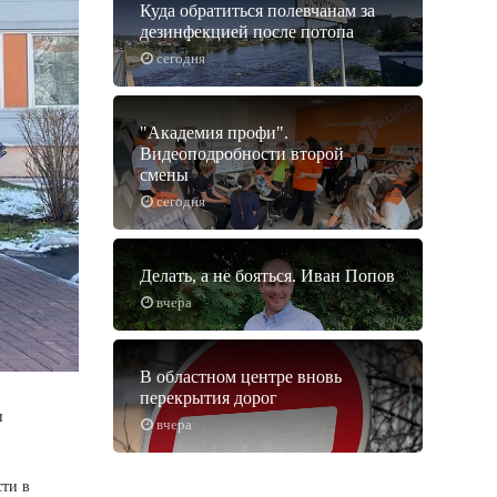
Куда обратиться полевчанам за
дезинфекцией после потопа
сегодня
"Академия профи".
Видеоподробности второй
смены
сегодня
Делать, а не бояться. Иван Попов
вчера
В областном центре вновь
перекрытия дорог
и
вчера
сти в