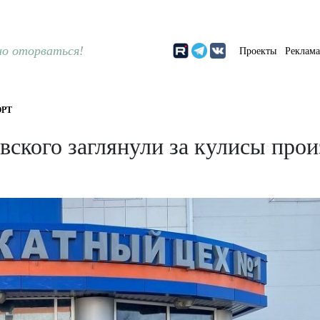
о оторваться!
Проекты
Реклам
РТ
ского заглянули за кулисы прои