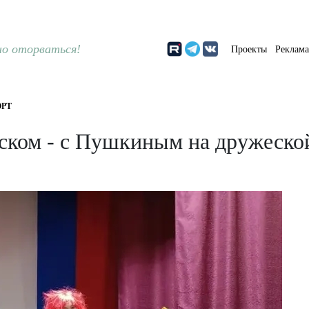
о оторваться!
Проекты
Реклам
РТ
ском - с Пушкиным на дружеско