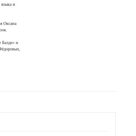
 языка и
ая Оксана
зок.
е Балде» и
 Фёдоровых,