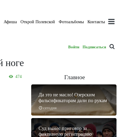
а
Афиша
Открой Полевской
Фотоальбомы
Контакты
Войти
Подписаться
й ноге
Главное
474
Да это не масло! Озерским
фальсификаторам дали по рукам
сегодня
Суд вынес приговор за
фиктивную регистрацию