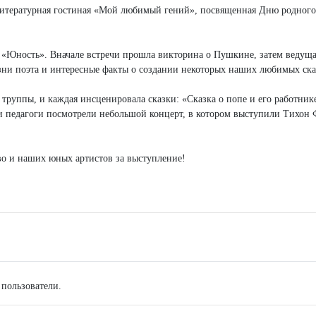
итературная гостиная «Мой любимый гений», посвященная Дню родного
я «Юность». Вначале встречи прошла викторина о Пушкине, затем ведущ
зни поэта и интересные факты о создании некоторых наших любимых ска
 труппы, и каждая инсценировала сказки: «Сказка о попе и его работник
 и педагоги посмотрели небольшой концерт, в котором выступили Тихон
о и наших юных артистов за выступление!
 пользователи.