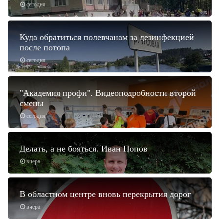
сегодня
Куда обратиться полевчанам за дезинфекцией
после потопа
сегодня
"Академия профи". Видеоподробности второй
смены
сегодня
Делать, а не бояться. Иван Попов
вчера
В областном центре вновь перекрытия дорог
вчера