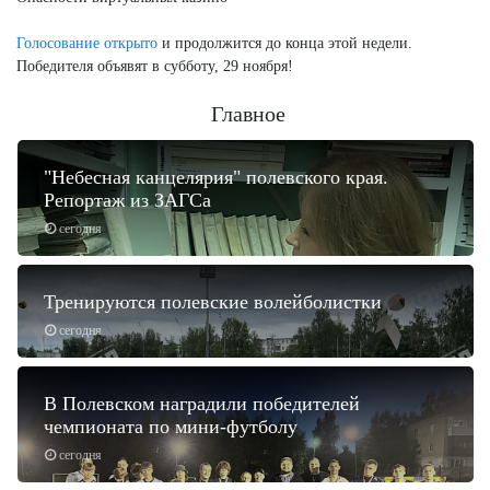
Голосование открыто
и продолжится до конца этой недели.
Победителя объявят в субботу, 29 ноября!
Главное
"Небесная канцелярия" полевского края.
Репортаж из ЗАГСа
сегодня
Тренируются полевские волейболистки
сегодня
В Полевском наградили победителей
чемпионата по мини-футболу
сегодня