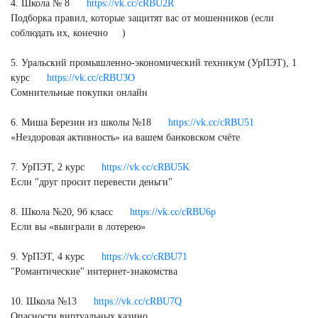
4. Школа № 8
https://vk.cc/cRBU2R
Подборка правил, которые защитят вас от мошенников (если
соблюдать их, конечно
)
5. Уральский промышленно-экономический техникум (УрПЭТ), 1
курс
https://vk.cc/cRBU3O
Сомнительные покупки онлайн
6. Миша Березин из школы №18
https://vk.cc/cRBU51
«Нездоровая активность» на вашем банковском счёте
7. УрПЭТ, 2 курс
https://vk.cc/cRBU5K
Если "друг просит перевести деньги"
8. Школа №20, 9б класс
https://vk.cc/cRBU6p
Если вы «выиграли в лотерею»
9. УрПЭТ, 4 курс
https://vk.cc/cRBU71
"Романтические" интернет-знакомства
10. Школа №13
https://vk.cc/cRBU7Q
Опасности виртуальных казино