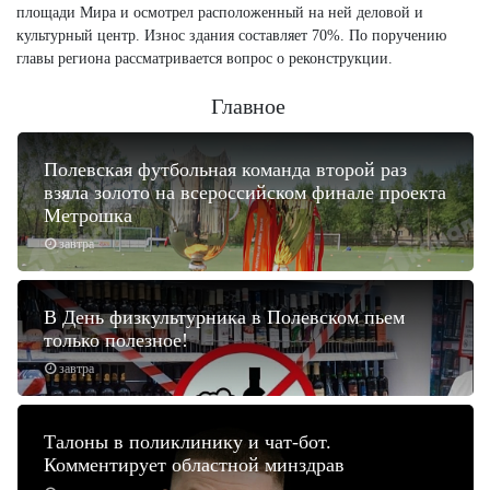
площади Мира и осмотрел расположенный на ней деловой и
культурный центр. Износ здания составляет 70%. По поручению
главы региона рассматривается вопрос о реконструкции.
Главное
Полевская футбольная команда второй раз
взяла золото на всероссийском финале проекта
Метрошка
завтра
В День физкультурника в Полевском пьем
только полезное!
завтра
Талоны в поликлинику и чат-бот.
Комментирует областной минздрав