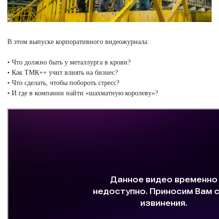
В этом выпуске корпоративного видеожурнала:
• Что должно быть у металлурга в крови?
• Как ТМК++ учит влиять на бизнес?
• Что сделать, чтобы побороть стресс?
• И где в компании найти «шахматную королеву»?