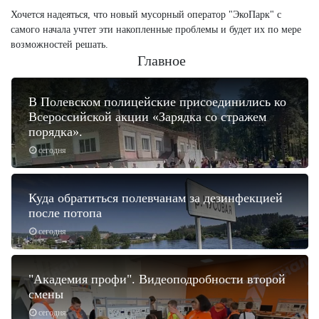
Хочется надеяться, что новый мусорный оператор "ЭкоПарк" с
самого начала учтет эти накопленные проблемы и будет их по мере
возможностей решать.
Главное
В Полевском полицейские присоединились ко
Всероссийской акции «Зарядка со стражем
порядка».
сегодня
Куда обратиться полевчанам за дезинфекцией
после потопа
сегодня
"Академия профи". Видеоподробности второй
смены
сегодня