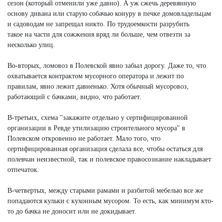
сезон (который отменили уже давно). А уж сжечь деревянную
основу дивана или старую собачью конуру в печке домовладельцам
и садоводам не запрещал никто. По трудоемкости разрубить
такое на части для сожжения вряд ли больше, чем отвезти за
несколько улиц.
Во-вторых, ломовоз в Полевской явно забыл дорогу. Даже то, что
охватывается контрактом мусорного оператора и лежит по
правилам, явно лежит давненько. Хотя обычный мусоровоз,
работающий с бачками, видно, что работает.
В-третьих, схема "закажите отдельно у сертифицированной
организации в Ревде утилизацию строительного мусора" в
Полевском откровенно не работает. Мало того, что
сертифицированная организация сделала все, чтобы остаться для
полевчан неизвестной, так и полевское правосознание накладывает
отпечаток.
В-четвертых, между старыми рамами и разбитой мебелью все же
попадаются кульки с кухонным мусором. То есть, как минимум кто-
то до бачка не доносит или не докидывает.