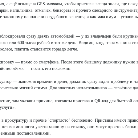
я, а ещё оснащена GPS-маячком, чтобы приставы всегда знали, где нахо
рки, напильника, отмычек, бензореза и прочего слесарного инструментар
 законному исполнению судебного решения, а как максимум – уголовные
заблокировали сразу девять автомобилей — у их владельцев были крупны
огасили 600 тысяч рублей в тот же день. Видимо, когда твоя машина сто
олесе, платить становится гораздо легче.
окировку — прямо со смартфона. После этого бывшему должнику нужно 
ойство лёгкое — носить его несложно.
уатор — экономия времени и денег, должник сразу видит проблему и ча
тносительно мягкий стимул. Для злостных неплательщиков — серьёзное да
ние, там указаны причина, контакты пристава и QR-код для быстрой оп
услуги».
ь в прокуратуру и прочие "спортлото" бесполезно. Приставы имеют прав
 нет возможности увезти машину на стоянку, они могут просто заблокир
венными постановлениями.