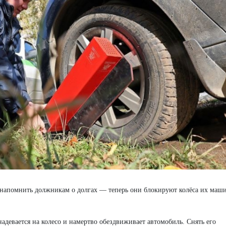
 напомнить должникам о долгах — теперь они блокируют колёса их маш
девается на колесо и намертво обездвиживает автомобиль. Снять его