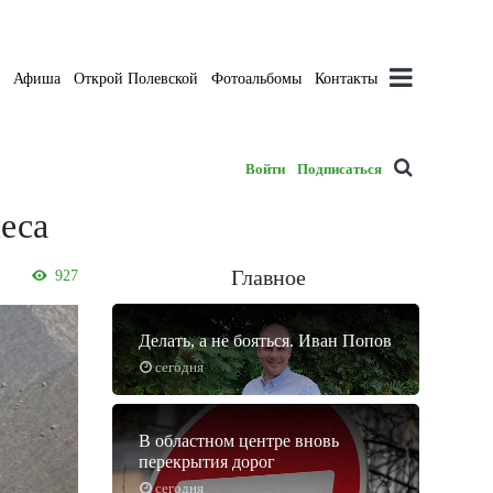
а
Афиша
Открой Полевской
Фотоальбомы
Контакты
Войти
Подписаться
еса
Главное
927
Делать, а не бояться. Иван Попов
сегодня
В областном центре вновь
перекрытия дорог
сегодня