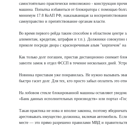
самостоятельно практически невозможно - конструкция прочна
машина. Попытка избавиться от блокиратора с помощью болга
минимум 17.8 КоАП РФ, наказывающая за воспрепятствование
самоуправство и препятствование органам власти.
Во время первого рейда таким способом в областном центре 
алиментам, кредитам, штрафам и т.п.). Должники совокупно п
приколе посреди двора с красноречивым алым "кирпичом" на к
Как только долг погашен, пристав дистанционно снимает бл
завезти замок в отдел ФССП в течение нескольких дней. Устр
Новинка приставам уже понравилась. Не нужно вызывать эвак
быстро гасит долг. Для тех, кто просто забыл оплатить это о
На лобовом стекле блокированной машины оставляют уведомле
«Банк данных исполнительных производств» или портал «Гос
Такая практика не нова и вполне законна, поэтому ябедничат
арестовывать имущество должника, включая автомобиль. Если
месте — это прямо разрешено правилами МВД и правительст