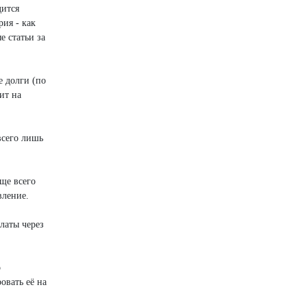
дится
ия - как
 статьи за
е долги (по
ит на
всего лишь
ще всего
вление.
латы через
о
овать её на