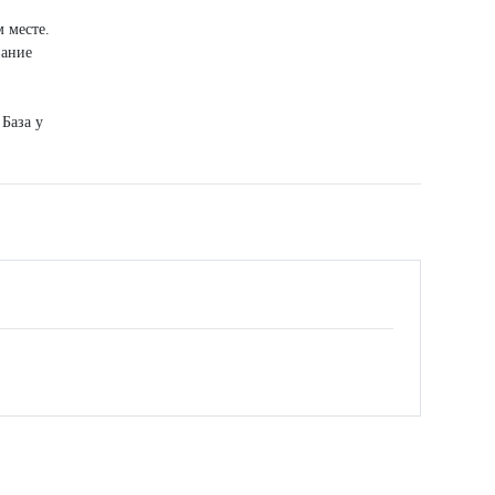
 месте.
зание
 База у