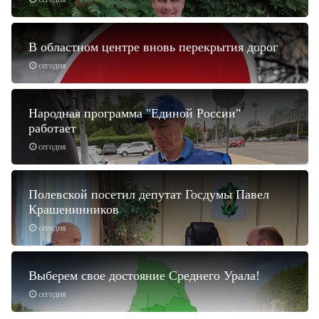
В областном центре вновь перекрытия дорог
сегодня
Народная программа "Единой России"
работает
сегодня
Полевской посетил депутат Госдумы Павел
Крашенинников
сегодня
Выберем свое достояние Среднего Урала!
сегодня