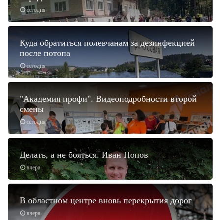
сегодня
Куда обратиться полевчанам за дезинфекцией
после потопа
сегодня
"Академия профи". Видеоподробности второй
смены
сегодня
Делать, а не бояться. Иван Попов
вчера
В областном центре вновь перекрытия дорог
вчера