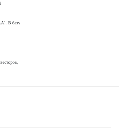
й
A). В базу
весторов,