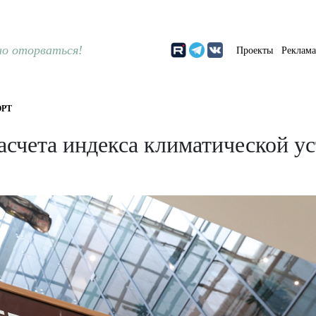
о оторваться!
Проекты
Реклам
РТ
асчета индекса климатической 