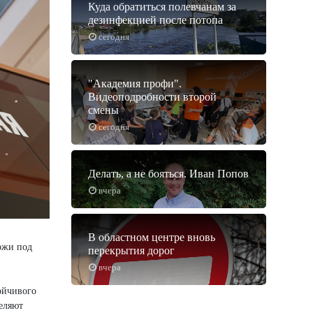
Куда обратиться полевчанам за
дезинфекцией после потопа
сегодня
"Академия профи".
Видеоподробности второй
смены
сегодня
Делать, а не бояться. Иван Попов
вчера
В областном центре вновь
ржи под
перекрытия дорог
вчера
ойчивого
еляют