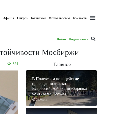
а
Афиша
Открой Полевской
Фотоальбомы
Контакты
Войти
Подписаться
устойчивости Мосбиржи
Главное
824
В Полевском полицейские
присоединились ко
Всероссийской акции «Зарядка
со стражем порядка».
сегодня