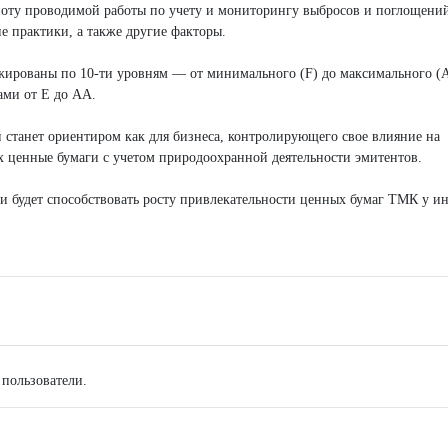
ноту проводимой работы по учету и мониторингу выбросов и поглощени
 практики, а также другие факторы.
жированы по 10-ти уровням — от минимального (F) до максимального (A
ами от E до AА.
станет ориентиром как для бизнеса, контролирующего свое влияние на
х ценные бумаги с учетом природоохранной деятельности эмитентов.
ти будет способствовать росту привлекательности ценных бумаг ТМК у ин
 пользователи.