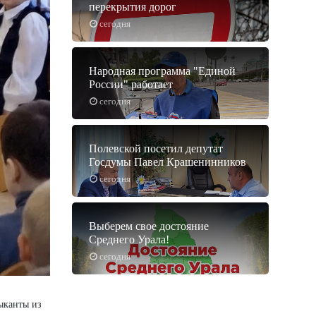
перекрытия дорог
сегодня
Народная программа "Единой
России" работает
сегодня
Полевской посетил депутат
Госдумы Павел Крашенинников
сегодня
Выберем свое достояние
Среднего Урала!
сегодня
ыканты из