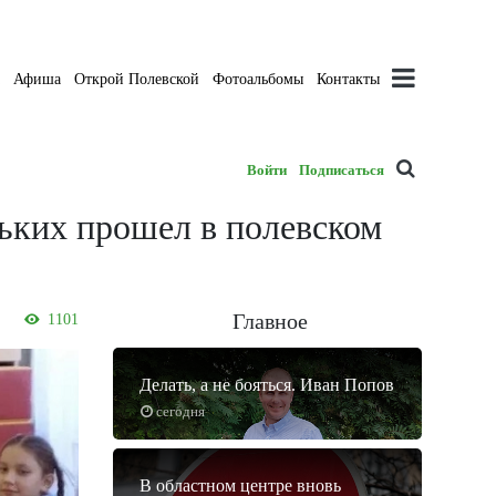
а
Афиша
Открой Полевской
Фотоальбомы
Контакты
Войти
Подписаться
ньких прошел в полевском
Главное
1101
Делать, а не бояться. Иван Попов
сегодня
В областном центре вновь