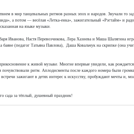
ствием в мир танцевальных ритмов разных эпох и народов. Звучали то з
анда», а потом — весёлая «Летка-енка», зажигательный «Рэгтайм» и радо
сказанная на языке музыки.
аря Иванова, Настя Перевозчикова, Лера Хазиева и Маша Шалягина игр
 баяне (педагог Татьяна Павлова), Даша Ковальчук на скрипке (она учи
 прикосновение к живой музыке. Многие впервые увидели, как рождается
и почувствовали ритм. Аплодисменты после каждого номера были громк
стречи зажигают в детях интерес к искусству, пробуждают мечты и, мо
го сада за тёплый, душевный праздник!