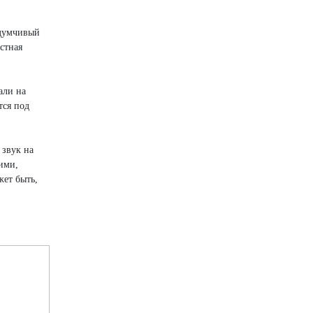
адумчивый
стная
али на
тся под
 звук на
ими,
жет быть,