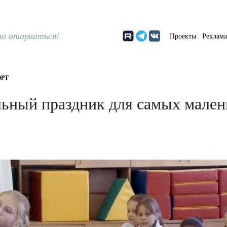
о оторваться!
Проекты
Реклам
РТ
альный праздник для самых мале