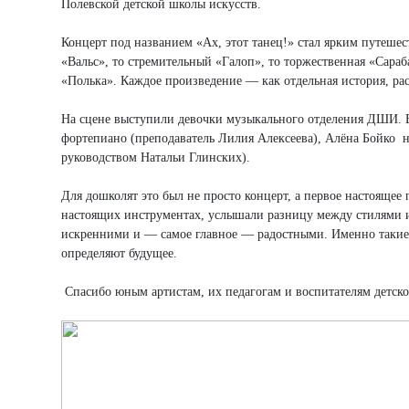
Полевской детской школы искусств.
Концерт под названием «Ах, этот танец!» стал ярким путеше
«Вальс», то стремительный «Галоп», то торжественная «Сараб
«Полька». Каждое произведение — как отдельная история, рас
На сцене выступили девочки музыкального отделения ДШИ. В
фортепиано (преподаватель Лилия Алексеева), Алёна Бойко на
руководством Натальи Глинских).
Для дошколят это был не просто концерт, а первое настоящее
настоящих инструментах, услышали разницу между стилями 
искренними и — самое главное — радостными. Именно такие в
определяют будущее.
Спасибо юным артистам, их педагогам и воспитателям детско