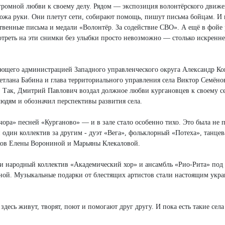
огромной любви к своему делу. Рядом — экспозиция волонтёрского движ
сложа руки. Они плетут сети, собирают помощь, пишут письма бойцам. И
твенные письма и медали «Волонтёр. За содействие СВО». А ещё в фойе 
реть на эти снимки без улыбки просто невозможно — столько искренне
яющего администрацией Западного управленческого округа Александр Ко
тлана Бабина и глава территориального управления села Виктор Семён
а. Так, Дмитрий Павлович воздал должное любви кургановцев к своему се
дям и обозначил перспективы развития села.
ра» песней «Курганово» — и в зале стало особенно тихо. Это была не 
 один коллектив за другим - дуэт «Вега», фольклорный «Потеха», танце
ков Елены Ворониной и Марьяны Клекаловой.
ли народный коллектив «Академический хор» и ансамбль «Рио-Рита» под
ной. Музыкальные подарки от блестящих артистов стали настоящим укр
здесь живут, творят, поют и помогают друг другу. И пока есть такие села