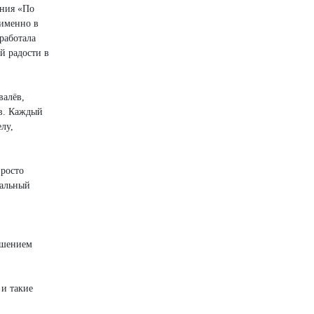
ения «По
 именно в
работала
й радости в
валёв,
ов. Каждый
лу,
просто
вальный
ашением
 и такие