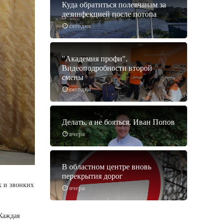
Куда обратиться полевчанам за
дезинфекцией после потопа
сегодня
"Академия профи".
Видеоподробности второй
смены
сегодня
Делать, а не бояться. Иван Попов
вчера
В областном центре вновь
перекрытия дорог
к и звонких
вчера
 Каждая