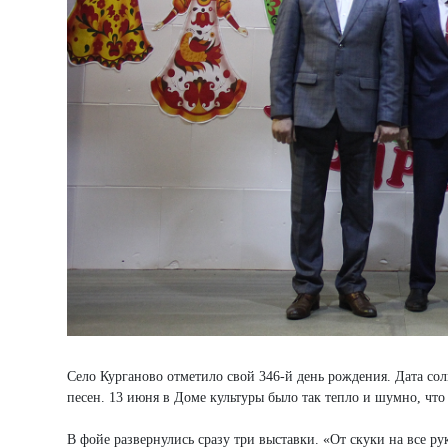
Село Курганово отметило свой 346-й день рождения. Дата сол
песен. 13 июня в Доме культуры было так тепло и шумно, что
В фойе развернулись сразу три выставки. «От скуки на все р