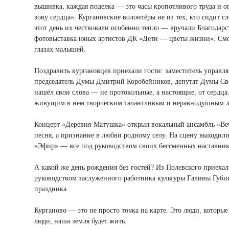
вышивка, каждая поделка — это часы кропотливого труда и 
зову сердца». Кургановские волонтёры не из тех, кто сидит 
этот день их чествовали особенно тепло — вручали Благодарс
фотовыставка юных артистов ДК «Дети — цветы жизни». Смот
глазах малышей.
Поздравить кургановцев приехали гости: заместитель управл
председатель Думы Дмитрий Коробейников, депутат Думы Све
нашёл свои слова — не протокольные, а настоящие, от сердц
живущим в нем творческим талантливым и неравнодушным лю
Концерт «Деревня-Матушка» открыл вокальный ансамбль «Вечо
песня, а признание в любви родному селу. На сцену выходили
«Эфир» — все под руководством своих бессменных наставни
А какой же день рождения без гостей? Из Полевского приеха
руководством заслуженного работника культуры Галины Губи
праздника.
Курганово — это не просто точка на карте. Это люди, которые 
люди, наша земля будет жить.