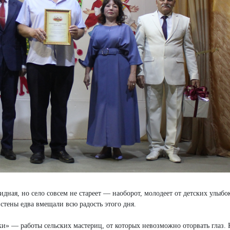
идная, но село совсем не стареет — наоборот, молодеет от детских улыбо
 стены едва вмещали всю радость этого дня.
уки» — работы сельских мастериц, от которых невозможно оторвать глаз.