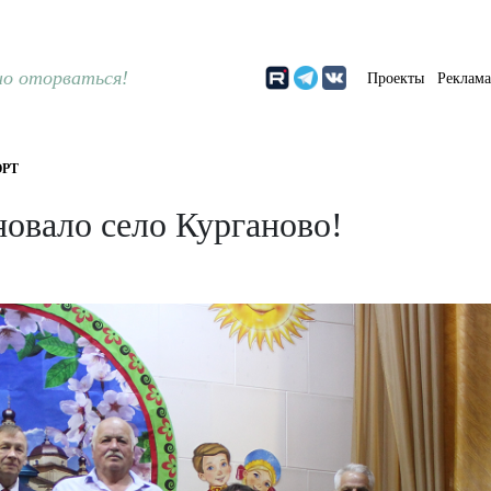
о оторваться!
Проекты
Реклам
РТ
новало село Курганово!