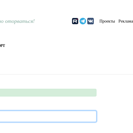
о оторваться!
Проекты
Реклам
РТ