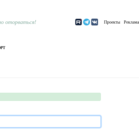
о оторваться!
Проекты
Реклам
РТ