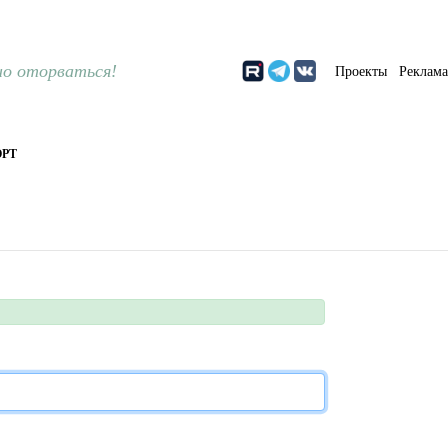
о оторваться!
Проекты
Реклам
РТ