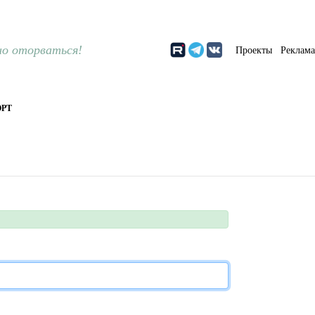
о оторваться!
Проекты
Реклам
РТ