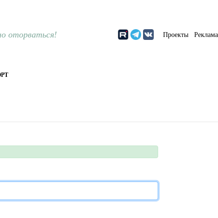
о оторваться!
Проекты
Реклам
РТ