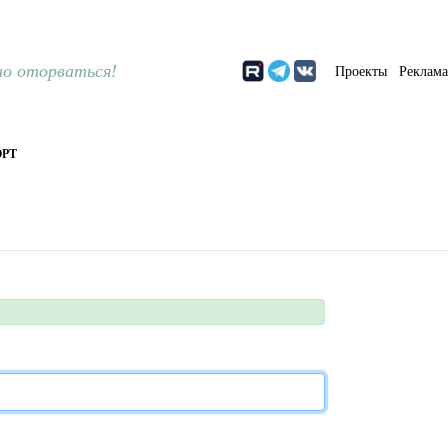
о оторваться!
Проекты
Реклам
РТ