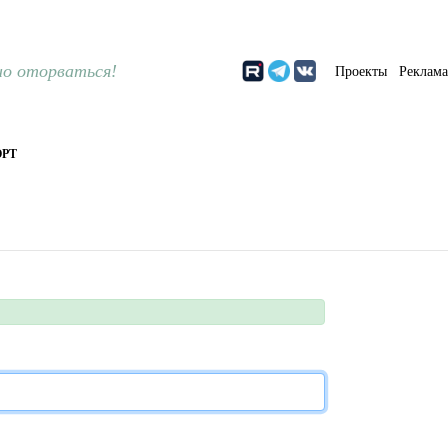
о оторваться!
Проекты
Реклам
РТ