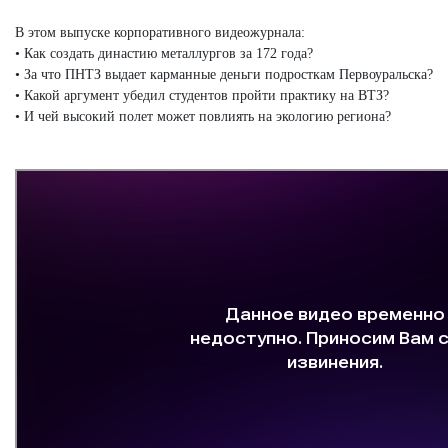
В этом выпуске корпоративного видеожурнала:
• Как создать династию металлургов за 172 года?
• За что ПНТЗ выдает карманные деньги подросткам Первоуральска?
• Какой аргумент убедил студентов пройти практику на ВТЗ?
• И чей высокий полет может повлиять на экологию региона?